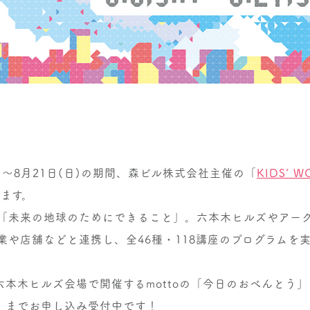
(土)～8月21日(日)の期間、森ビル株式会社主催の「
KIDS’ 
ます。
「未来の地球のためにできること」。六本木ヒルズやアー
業や店舗などと連携し、全46種・118講座のプログラムを
六本木ヒルズ会場で開催するmottoの「今日のおべんとう
日）までお申し込み受付中です！