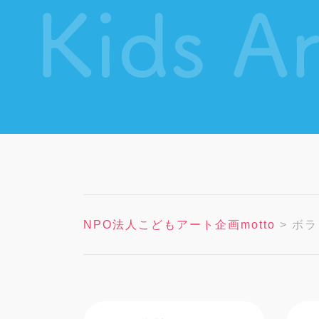
NPO法人こどもアート企画motto
>
ボラ