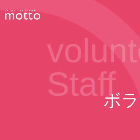
volunt
Staff
ボラ