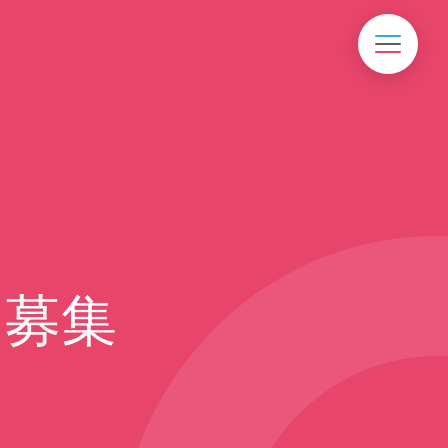
toggle n
フ募集